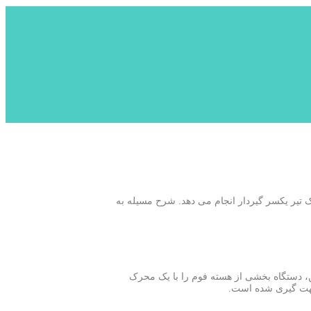
ک پیزوالکتریک بر اساس حرکت یک تیر یکسر گیردار انجام می دهد. شرح مسیله به
ومینیومی 8 میلی متری ساندویچ شده است. علاوه بر این، دستگاه بخشی از هسته فوم را با یک محرک