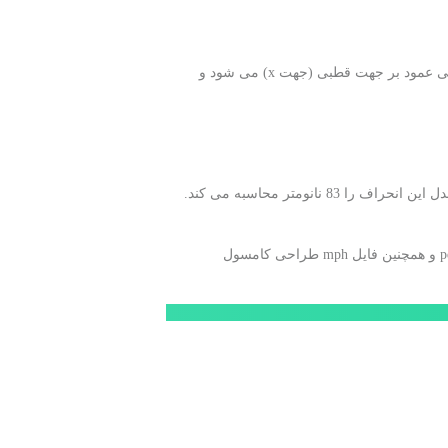
سیستم یک اختلاف پتانسیل 20 ولتی را بین سطوح بالا و پایین دامنه پیزوسرامیک اعمال می کند (شکل 2). این باعث ایجاد یک میدان الکتریکی عمود بر جهت قطبی (جهت x) می شود و
متر محاسبه می کند.
برای دانلود فایل طراحی شده در نرم افزار کامسول و روند قدم به قدم انجام این شبیه سازی لطفا این محصول را خریداری نمایید و پس از خرید به فایل pdf و همچنین فایل mph طراحی کامسول