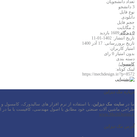
تعداد دانشجویان
3 دانشجو
نوع فایل
دانلودی
حجم فایل
2 مگابایت
0 دیدگاه
1609 بازدید
تاریخ انتشار: 1402-01-11
تاریخ بروزرسانی: 17 آذر 1400
امتیاز کاربران:
بدون امتیاز
0 رای
دسته بندی
کامسول
/
لینک کوتاه:
https://mechdesign.ir/?p=8572
درباره مک دیزاین
ما در
سایت مک دیزاین
، با استفاده از نرم افزار های سالیدورک، کامسول و
طراحی ماشین آلات صنعتی خود مطابق با اصول مهندسی، کافیست با ما در ارت
www.MechDesign.ir
آدرس مک دیزاین