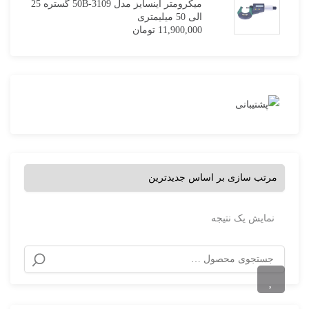
میکرومتر اینسایز مدل 3109-50B گستره 25
الی 50 میلیمتری
11,900,000
تومان
نمایش یک نتیجه
جستجو
برای: