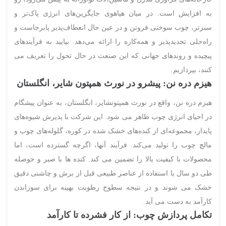
به افزایش است. در میان هیاهوی جایگزین‌های انرژی پاک‌تر و
سبزتر، چوب سوختی فروتن و در عین حال انعطاف‌پذیر پابرجاست و
راه‌حلی تجدیدپذیر و همه‌کاره را ارائه می‌دهد. بیایید به فرآیندهای
پیچیده و روندهای جهانی که این صنعت در حال تحول را تعریف می
کنند، بپردازیم.
هیزم دره نن: پیشرو در نورث همپتون شایر، انگلستان
هیزم دره نن، واقع در نورث همپتونشایر، انگلستان، به عنوان پیشگام
در احیای انرژی چوب ظاهر می شود. این شرکت با پذیرش شیوه‌های
پایدار، مجموعه‌ای از کنده‌های خشک شده در کوره، گلوله‌های چوب و
مالچ چوب را تولید می‌کند. فرآیند آنها، اگرچه گسترده است، اما
محصولات با کیفیت بالا را تضمین می کند. کنده ها با صبر و حوصله
طی دو سال با استفاده از عناصر طبیعی قبل از برش و چاشنی دقیق
خشک می شوند و در نتیجه سطوح رطوبت بهینه برای سوزاندن
کارآمد به دست می آید.
تکامل پردازش چوب: از کار فشرده تا کارآمد