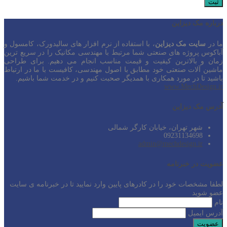
درباره مک دیزاین
ما در
سایت مک دیزاین
، با استفاده از نرم افزار های سالیدورک، کامسول و
آباکوس پروژه های صنعتی شما مرتبط با مهندسی مکانیک را در سریع ترین
زمان و بالاترین کیفیت و قیمت مناسب انجام می دهیم. برای طراحی
ماشین آلات صنعتی خود مطابق با اصول مهندسی، کافیست با ما در ارتباط
باشید تا در مورد همکاری با همدیگر صحبت کنیم و در خدمت شما باشیم.
www.MechDesign.ir
آدرس مک دیزاین
شهر تهران، خیابان کارگر شمالی
09231134698
admin@mechdesign.ir
عضویت در خبرنامه
لطفا مشخصات خود را در کادرهای پایین وارد نمایید تا در خبرنامه ی سایت
عضو شوید
نام
آدرس ایمیل