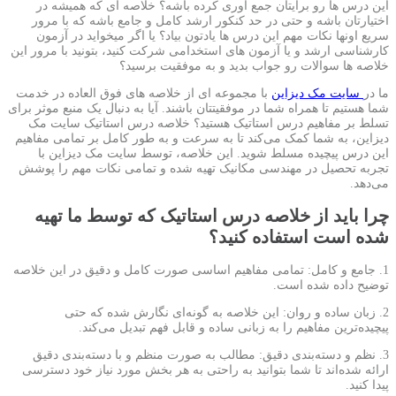
این درس ها رو برایتان جمع آوری کرده باشه؟ خلاصه ای که همیشه در
اختیارتان باشه و حتی در حد کنکور ارشد کامل و جامع باشه که با مرور
سریع اونها نکات مهم این درس ها یادتون بیاد؟ یا اگر میخواید در آزمون
کارشناسی ارشد و یا آزمون های استخدامی شرکت کنید، بتونید با مرور این
خلاصه ها سوالات رو جواب بدید و به موفقیت برسید؟
ما در
سایت مک دیزاین
با مجموعه ای از خلاصه های فوق العاده در خدمت
شما هستیم تا همراه شما در موفقیتتان باشند. آیا به دنبال یک منبع موثر برای
تسلط بر مفاهیم درس استاتیک هستید؟ خلاصه درس استاتیک سایت مک
دیزاین، به شما کمک می‌کند تا به سرعت و به طور کامل بر تمامی مفاهیم
این درس پیچیده مسلط شوید. این خلاصه، توسط سایت مک دیزاین با
تجربه تحصیل در مهندسی مکانیک تهیه شده و تمامی نکات مهم را پوشش
می‌دهد.
چرا باید از خلاصه درس استاتیک که توسط ما تهیه
شده است استفاده کنید؟
1. جامع و کامل: تمامی مفاهیم اساسی صورت کامل و دقیق در این خلاصه
توضیح داده شده است.
2. زبان ساده و روان: این خلاصه به گونه‌ای نگارش شده که حتی
پیچیده‌ترین مفاهیم را به زبانی ساده و قابل فهم تبدیل می‌کند.
3. نظم و دسته‌بندی دقیق: مطالب به صورت منظم و با دسته‌بندی دقیق
ارائه شده‌اند تا شما بتوانید به راحتی به هر بخش مورد نیاز خود دسترسی
پیدا کنید.