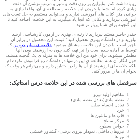
رو یادداشت کنم. بنابراین بر روی دقت و تمیز و مرتب نوشتن آن دقت
زیادی کرده ام. شما با خریدن این خلاصه و مطالعه ی آن، واقعا نیازی به
خواندن متن کتاب های آموزشی ندارید و می‌توانید مستقیم به حل تست های
آموزشی بپردازید و نکاتی که آنجا یاد میگیرید به این خلاصه، اضافه کنید تا
این گنجینه برای شما پربار تر شود.
چقدر حاضر هستید بپردازید تا رتبه ی بهتری در آزمون کارشناسی ارشد
بیاورید و در دانشگاه بهتری تحصیل کنید؟ قیمت این محصول در برابر آن
ناچیز است. با دیدن این خلاصه، مشتاق میشوید
خلاصه ی سایر دروس
که
توسط ما آماده شده است را نیز تهیه کنید چون به ارزشمند بودن آنها
مطمئن میشوید. برای خود من این خلاصه ها به منزله ی یک گنجینه هستند،
چون انگار آن همه مطالعه ی این درسها در دانشگاه رو فراموش نکرده ام
بلکه خلاصه ای ارزشمند از آن ها را در اختیارم دارم و می‌توانم هر وقت که
بخوام آن ها را مرور کنم.
سرفصل های بررسی شده در این خلاصه درس استاتیک:
مفاهیم اولیه-نیرو
نقطه مادی(تعادل نقطه مادی)
تعادل اجسام صلب
خرپا
قاب ها و ماشین ها
مرکز سطح
خواص سطوح
نیروهای داخلی، نمودار نیروی برشی- گشتاور خمشی
تیر ها