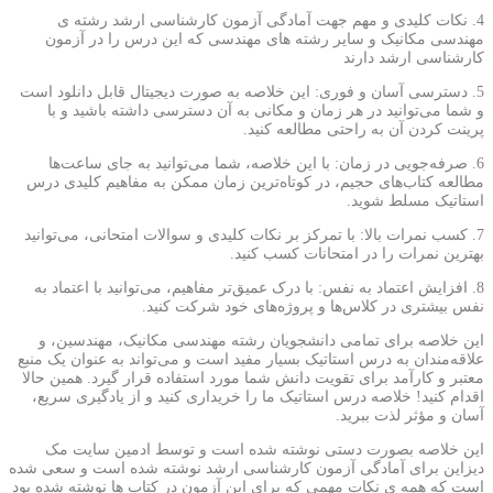
4. نکات کلیدی و مهم جهت آمادگی آزمون کارشناسی ارشد رشته ی
مهندسی مکانیک و سایر رشته های مهندسی که این درس را در آزمون
کارشناسی ارشد دارند
5. دسترسی آسان و فوری: این خلاصه به صورت دیجیتال قابل دانلود است
و شما می‌توانید در هر زمان و مکانی به آن دسترسی داشته باشید و با
پرینت کردن آن به راحتی مطالعه کنید.
6. صرفه‌جویی در زمان: با این خلاصه، شما می‌توانید به جای ساعت‌ها
مطالعه کتاب‌های حجیم، در کوتاه‌ترین زمان ممکن به مفاهیم کلیدی درس
استاتیک مسلط شوید.
7. کسب نمرات بالا: با تمرکز بر نکات کلیدی و سوالات امتحانی، می‌توانید
بهترین نمرات را در امتحانات کسب کنید.
8. افزایش اعتماد به نفس: با درک عمیق‌تر مفاهیم، می‌توانید با اعتماد به
نفس بیشتری در کلاس‌ها و پروژه‌های خود شرکت کنید.
این خلاصه برای تمامی دانشجویان رشته مهندسی مکانیک، مهندسین، و
علاقه‌مندان به درس استاتیک بسیار مفید است و می‌تواند به عنوان یک منبع
معتبر و کارآمد برای تقویت دانش شما مورد استفاده قرار گیرد. همین حالا
اقدام کنید! خلاصه درس استاتیک ما را خریداری کنید و از یادگیری سریع،
آسان و مؤثر لذت ببرید.
این خلاصه بصورت دستی نوشته شده است و توسط ادمین سایت مک
دیزاین برای آمادگی آزمون کارشناسی ارشد نوشته شده است و سعی شده
است که همه ی نکات مهمی که برای این آزمون در کتاب ها نوشته شده بود