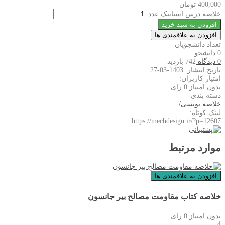
400,000
تومان
خلاصه درس استاتیک عدد
افزودن به سبد خرید
افزودن به علاقمندی ها
تعداد دانشجویان
0 دانشجو
0 دیدگاه
742 بازدید
تاریخ انتشار: 1403-03-27
امتیاز کاربران:
بدون امتیاز
0 رای
دسته بندی
خلاصه نویسی
/
لینک کوتاه:
https://mechdesign.ir/?p=12607
موارد مرتبط
افزودن به علاقمندی ها
خلاصه کتاب مقاومت مصالح بیر جانسون
بدون امتیاز
0 رای
4