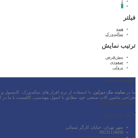
1
2
فیلتر
همه
سالیدورک
ترتیب نمایش
پیش‌فرض
صعودی
نزولی
درباره مک دیزاین
ما در
سایت مک دیزاین
، با استفاده از نرم افزار های سالیدورک، کامسول و
طراحی ماشین آلات صنعتی خود مطابق با اصول مهندسی، کافیست با ما در ارت
www.MechDesign.ir
آدرس مک دیزاین
شهر تهران، خیابان کارگر شمالی
09231134698
admin@mechdesign.ir