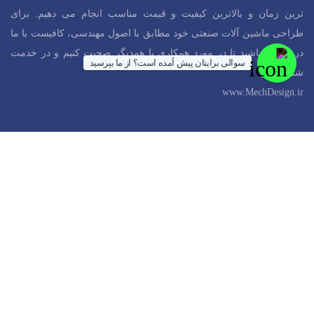
ترین زمان و بالاترین کیفیت و قیمت مناسب انجام می دهیم. برای
طراحی ماشین آلات صنعتی خود مطابق با اصول مهندسی، کافیست با ما
در ارتباط باشید تا در مورد همکاری با همدیگر صحبت کنیم و در خدمت
سوالی برایتان پیش آمده است؟ از ما بپرسید
شما باشیم.
www.MechDesign.ir
آدرس مک دیزاین
شهر تهران، خیابان کارگر شمالی
09231134698
admin@mechdesign.ir
عضویت در خبرنامه