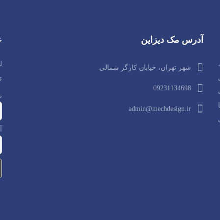
آدرس مک دیزاین
ع
ل
شهر تهران، خیابان کارگر شمالی
ی
09231134698
ن
admin@mechdesign.ir
آ