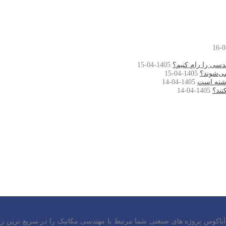
دسی را رام کنیم؟
1405-04-15
ی‌شوند؟
1405-04-15
1405-04-14
نند؟
1405-04-14
 آباکوس پروژه های صنعتی شما مرتبط با مهندسی مکانیک را در سریع ترین زم