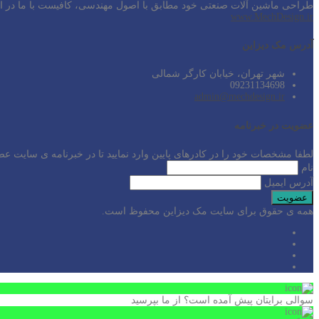
طراحی ماشین آلات صنعتی خود مطابق با اصول مهندسی، کافیست با ما در ارت
www.MechDesign.ir
آدرس مک دیزاین
شهر تهران، خیابان کارگر شمالی
09231134698
admin@mechdesign.ir
عضویت در خبرنامه
لطفا مشخصات خود را در کادرهای پایین وارد نمایید تا در خبرنامه ی سایت ع
نام
آدرس ایمیل
همه ی حقوق برای سایت مک دیزاین محفوظ است.
سوالی برایتان پیش آمده است؟ از ما بپرسید