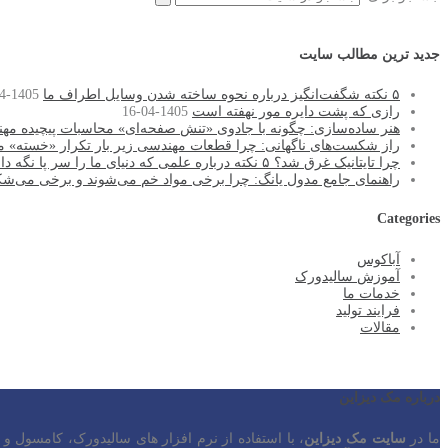
جدید ترین مطالب سایت
۵ نکته شگفت‌انگیز درباره نحوه ساخته شدن وسایل اطراف ما
1405-04-16
رازی که پشت دایره مور نهفته است
1405-04-16
هنر ساده‌سازی: چگونه با جادوی «تنش صفحه‌ای» محاسبات پیچیده مهن
راز شکست‌های ناگهانی: چرا قطعات مهندسی زیر بار تکرار «خسته» م
چرا تایتانیک غرق شد؟ ۵ نکته درباره علمی که دنیای ما را سر پا نگه داشته است
راهنمای جامع مدول یانگ: چرا برخی مواد خم می‌شوند و برخی می‌شک
Categories
آباکوس
آموزش سالیدورک
خدمات ما
فرایند تولید
مقالات
درباره مک دیزاین
ما در
سایت مک دیزاین
، با استفاده از نرم افزار های سالیدورک، کامسول و